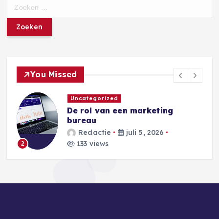
Z
o
e
k
e
n
n
You Missed
a
a
Uncategorized
r
De rol van een marketing
:
bureau
Redactie
juli 5, 2026
133 views
2