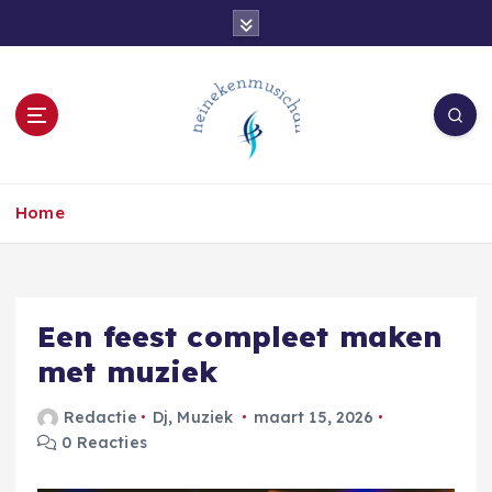
G
a
n
a
a
r
d
e
Home
i
n
h
o
u
Een feest compleet maken
d
met muziek
Redactie
Dj
,
Muziek
maart 15, 2026
0 Reacties