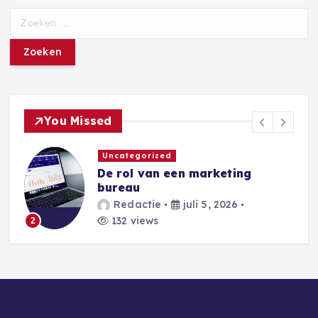
Z
o
e
k
e
n
n
You Missed
a
a
Uncategorized
r
De rol van een marketing
:
bureau
Redactie
juli 5, 2026
132 views
2