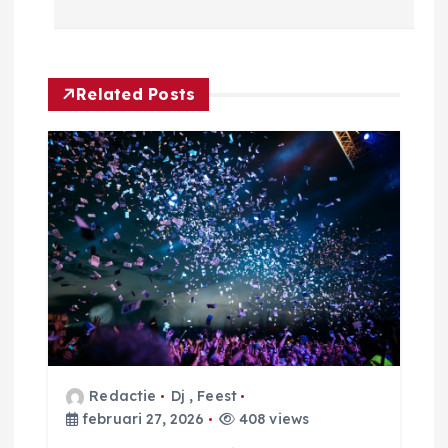
r
i
Related Posts
c
h
t
n
a
v
Redactie
Dj
,
Feest
i
februari 27, 2026
408 views