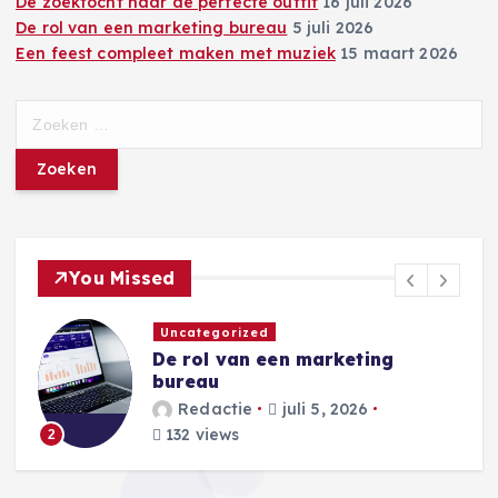
De zoektocht naar de perfecte outfit
16 juli 2026
De rol van een marketing bureau
5 juli 2026
Een feest compleet maken met muziek
15 maart 2026
Z
o
e
k
e
n
n
You Missed
a
a
Uncategorized
r
De rol van een marketing
:
bureau
Redactie
juli 5, 2026
132 views
2